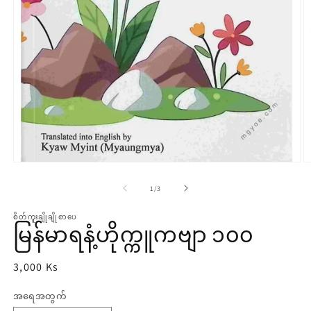
modal
m
တွင်
တ
၏
1
/
3
မီ
မီ
စိတ်ကူးချိုချိုစာပေ
ဒီ
ဒီ
မြန်မာရနံ့ဟိုက္ကူကဗျာ ၁၀၀
ယာ
ယ
1
2
ပုံ
3,000 Ks
ကို
ကိ
မှန်
ဖွင့်
ဖွင
အရေအတွက်
အရေအတွက်
ဈေး