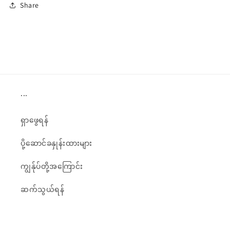
Share
ပါ
...
ရှာဖွေရန်
ပို့ဆောင်ခနှုန်းထားများ
ကျွန်ုပ်တို့အကြောင်း
ဆက်သွယ်ရန်