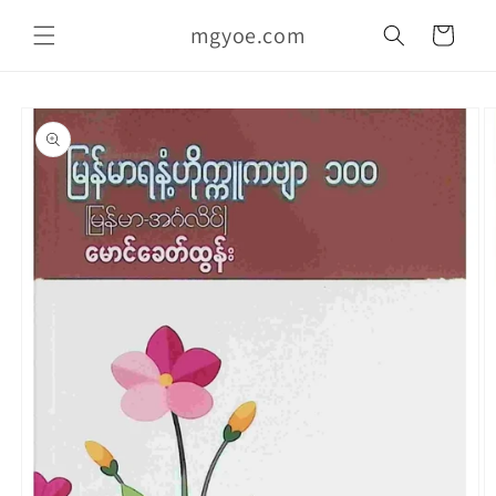
အကြောင်းအရာ
စျေး
သို့ ကျော်သွား
mgyoe.com
ဝယ်
ပါ။
လှည်း
စာအုပ်
အချက်အလက်
သို့ ကျော်သွား
ပါ။