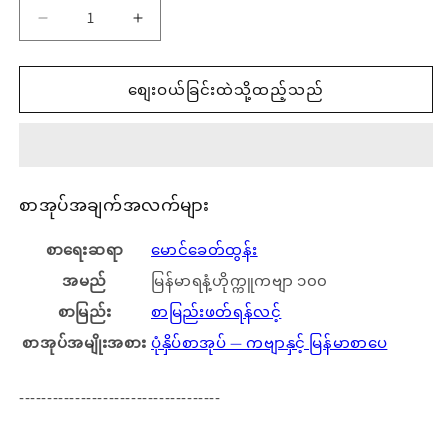
ပါ။
ပ
မြန်မာ
မြန်မာ
ရနံ့
ရနံ့
စျေးဝယ်ခြင်းထဲသို့ထည့်သည်
ဟို
ဟို
က္
က္
ကူ
ကူ
စာအုပ်အချက်အလက်များ
ကဗျာ
ကဗျာ
စာရေးဆရာ
မောင်ခေတ်ထွန်း
၁၀၀
၁၀၀
အမည်
မြန်မာရနံ့ဟိုက္ကူကဗျာ ၁၀၀
အတွက်
အတွက်
စာမြည်း
စာမြည်းဖတ်ရန်လင့်
စာအုပ်အမျိုးအစား
ပုံနှိပ်စာအုပ် — ကဗျာနှင့် မြန်မာစာပေ
ပမာဏ
အရေအတွက်
ကို
တိုး
------------------------------------
လျှော့ချ
ပါ