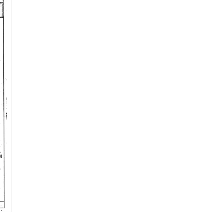
ဒီ
ယာ
5
ကို
ဖွင့်
ပါ။