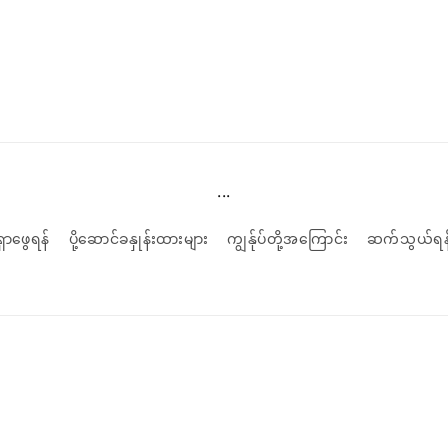
...
ရှာဖွေရန်
ပို့ဆောင်ခနှုန်းထားများ
ကျွန်ုပ်တို့အကြောင်း
ဆက်သွယ်ရန