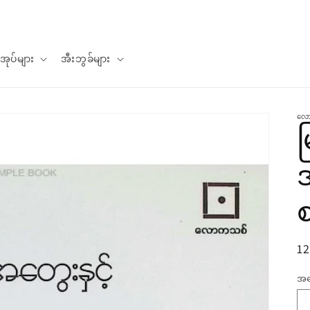
စာအုပ်များ
အီးဘွခ်များ
လေ
မ
အ
ပုံ
12
မှန
အ
အ
ဈ