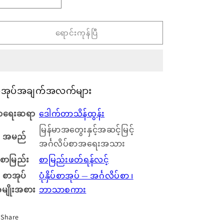
မြန်မာ
မြန်မာ
အတွေး
အတွေး
ရောင်းကုန်ပြီ
နှင့်
နှင့်
အဆင့်
အဆင့်
မြင့်
မြင့်
ာအုပ်အချက်အလက်များ
အင်္ဂလိပ်
အင်္ဂလိပ်
ာရေးဆရာ
ဒေါက်တာသိန်ထွန်း
စာ
စာ
မြန်မာအတွေးနှင့်အဆင့်မြင့်
အမည်
အရေး
အရေး
အင်္ဂလိပ်စာအရေးအသား
စာမြည်း
စာမြည်းဖတ်ရန်လင့်
အသား
အသား
စာအုပ်
ပုံနှိပ်စာအုပ် — အင်္ဂလိပ်စာ ၊
အတွက်
အတွက်
မျိုးအစား
ဘာသာစကား
ပမာဏ
အရေအတွက်
Share
ကို
တိုး