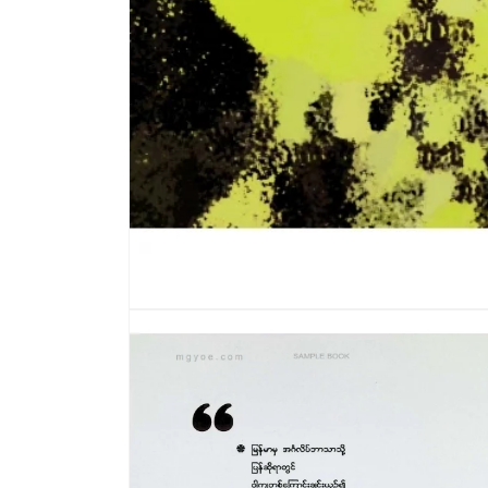
modal
တွင်
မီ
ဒီ
ယာ
1
ကို