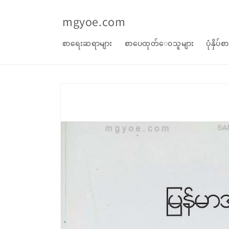
အကြောင်းအရာ
သို့ ကျော်သွား
mgyoe.com
ပါ။
စာရေးဆရာများ
စာပေထုတ်‌ေ၀သူများ
ပုံနှိပ်
စာအုပ်
အချက်အလက်
သို့ ကျော်သွား
ပါ။