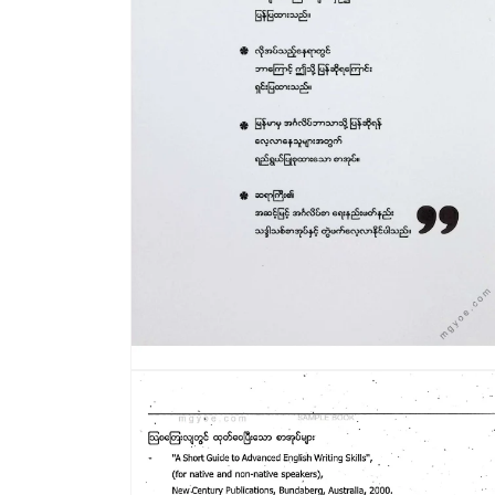
ဖွင့်
ပါ။
modal
တွင်
မီ
ဒီ