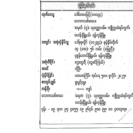
ဒီ
ယာ
4
ကို
ဖွင့်
ပါ။
modal