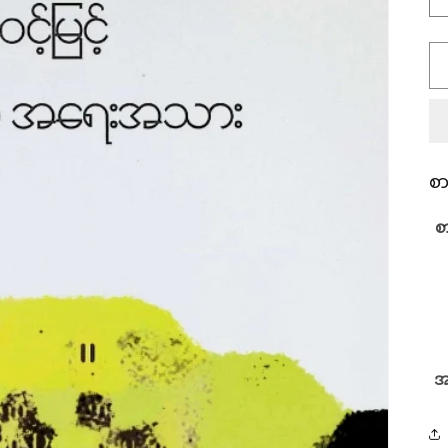
စ
စ
အ