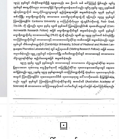
modal
တွင်
မီ
ဒီ