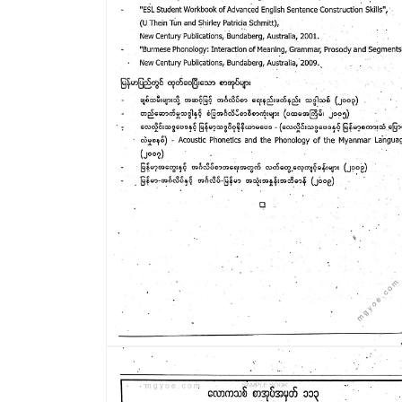
ယာ
2
ကို
ဖွင့်
ပါ။
modal
တွင်
မီ