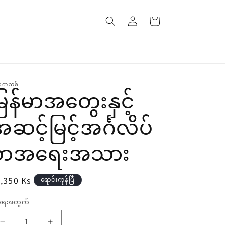
၀င်
စျေး
ရောက်
ဝယ်
ပါ
လှည်း
ာကသစ်
ြန်မာအတွေးနှင့်
ဆင့်မြင့်အင်္ဂလိပ်
စာအရေးအသား
,350 Ks
ရောင်းကုန်ပြီ
်
ရေအတွက်
ရေအတွက်
ေး