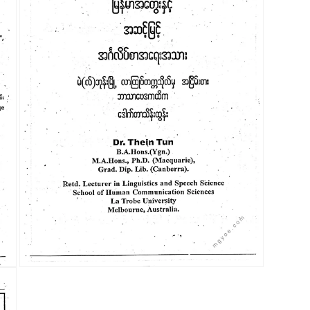
ယာ
3
ကို
ဖွင့်
ပါ။
modal
တွင်
မီ