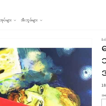
စာအုပ်များ
အီးဘွခ်များ
စိတ
ပုံ
18
မှန
အ
အ
ဈ