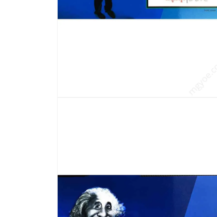
modal
တွင်
မီ
ဒီ
ယာ
4
ကို
ဖွင့်
ပါ။