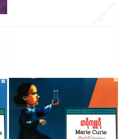
modal
တွင်
မီ
ဒီ
ယာ
3
ကို
ဖွင့်
ပါ။