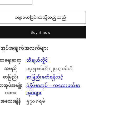
ကြော်
ကြော်
ကြား
ကြား
စျေးဝယ်ခြင်းထဲသို့ထည့်သည်
ထင်ရှား
ထင်ရှား
Buy it now
သိ
သိ
ထား
ထား
ာအုပ်အချက်အလက်များ
မှတ်
မှတ်
စာရေးဆရာ
တီချယ်လှိုင်
ဖွယ်
ဖွယ်
အမည်
၁၄.၅ စင်တီ ၊ ၂၀.၇ စင်တီ
အိတ်ဆောင်
အိတ်ဆောင်
စာမြည်း
စာမြည်းဖတ်ရန်လင့်
၁၀
၁၀
စာအုပ်အမျိုး
ပုံနှိပ်စာအုပ် — ကလေးဖတ်စာ
အစား
အုပ်များ
အတွက်
အတွက်
အလေးချိန်
၅၇၀ ဂရမ်
ပမာဏ
အရေအတွက်
ကို
တိုး