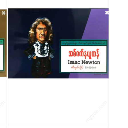
7
ကို
ဖွင့်
ပါ။
modal