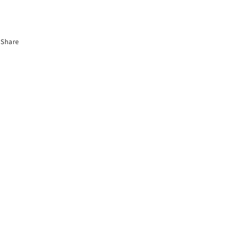
လျှော့ချ
ပါ
ပါ
Share