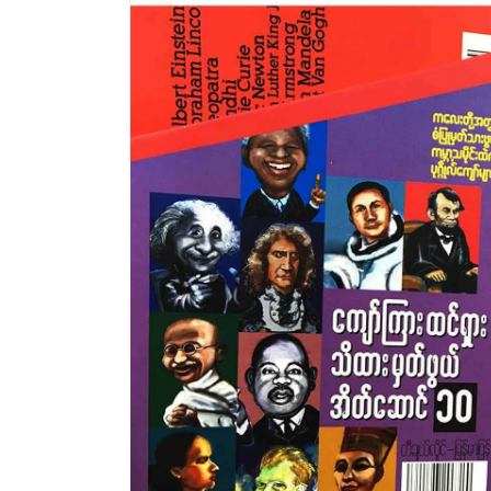
မီ
ဒီ
ယာ
1
ကို
ဖွင့်
ပါ။