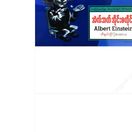
modal
တွင်
မီ
ဒီ
ယာ