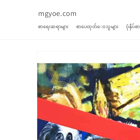
အကြောင်းအရာ
သို့ ကျော်သွား
mgyoe.com
ပါ။
စာရေးဆရာများ
စာပေထုတ်‌ေ၀သူများ
ပုံနှိပ်
စာအုပ်
အချက်အလက်
သို့ ကျော်သွား
ပါ။