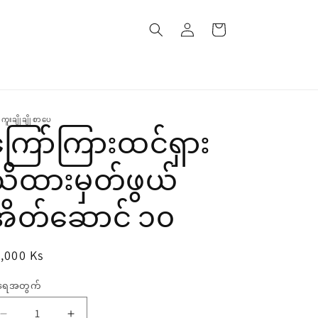
၀င်
စျေး
ရောက်
ဝယ်
ပါ
လှည်း
်ကူးချိုချိုစာပေ
ကြော်ကြားထင်ရှား
သိထားမှတ်ဖွယ်
အိတ်ဆောင် ၁၀
,000 Ks
်
ရေအတွက်
ရေအတွက်
ေး