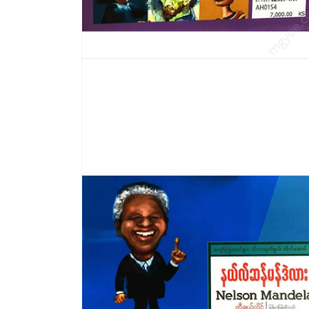
modal
တွင်
မီ
ဒီ
ယာ
2
ကို
ဖွင့်
ပါ။