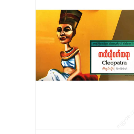
6
ကို
ဖွင့်
ပါ။
modal