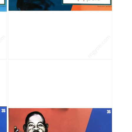
modal
တွင်
မီ
ဒီ
ယာ
5
ကို
ဖွင့်
ပါ။