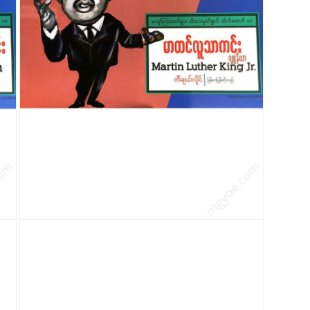
modal
တွင်
မီ
ဒီ
ယာ